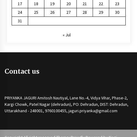
17
18
19
20
21
22
23
24
25
26
27
28
29
30
31
« Jul
Contact us
PRIYANKA JAGURI Amitosh Nautiyal, Lane No.-4, Vidya Vihar, Phase-2,
Kargi Chowk, Patel Nagar (dehradun), PO: Dehradun, DIST: Dehradun,
Uttarakhand - 248001, 9760100455, jaguri.priyanka@gmail.com