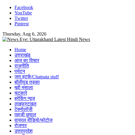
Skip
Facebook
to
YouTube
content
Twitter
Pintrest
Thursday, Aug 6, 2026
Home
उत्तराखंड
आज का विचार
राजनीति
पर्यटन
जरा हटकें/Chatpata stuff
बॉलीवुड तड़का
मूवी मसाला
चटकारे
ब्रेकिंग न्यूज़
लाइफस्टाइल
टेक्नोलॉजी
पहाड़ी छुयाल
वायरल वीडियो/फोटोज
रोजगार
उत्तरप्रदेश