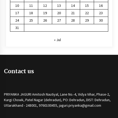
10
11
12
13
14
15
16
17
18
19
20
21
22
23
24
25
26
27
28
29
30
31
« Jul
Contact us
PRIYANKA JAGURI Amitosh Nautiyal, Lane No.-4, Vidya Vihar, Phase-2,
Kargi Chowk, Patel Nagar (dehradun), PO: Dehradun, DIST: Dehradun,
Uttarakhand - 248001, 9760100455, jaguri.priyanka@gmail.com