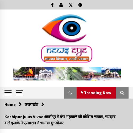
Skip
to
content
Trending Now
Home
उत्तराखंड
Trending Now
Kashipur julus Vivad:काशीपुर में दंगा भड़काने की कोशिश नाकाम, उपद्रव
वाले इलाके में प्रशासन ने चलाया बुलडोजर
Minorities Rights Day : विश्व अल्पसंख्यक अधिकार दिवस
कार्यक्रम में शामिल हुए सीएम,आधुनिक मदरसों का नाम अब्दुल कलाम के नाम