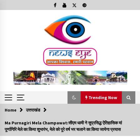
Skip
to
content
Trending Now
Home
उत्तराखंड
Trending Now
Ma Purnagiri Mela Champawat:सीएम धामी ने सुप्रसिद्ध ऐतिहासिक मां
पूर्णागिरि मेले का किया शुभारंभ, मेले को पूरे वर्ष भर चलाने का किया जायेगा प्रयास
Minorities Rights Day : विश्व अल्पसंख्यक अधिकार दिवस
कार्यक्रम में शामिल हुए सीएम,आधुनिक मदरसों का नाम अब्दुल कलाम के नाम