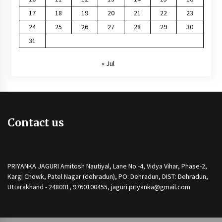
17
18
19
20
21
22
23
24
25
26
27
28
29
30
31
« Jul
Contact us
PRIYANKA JAGURI Amitosh Nautiyal, Lane No.-4, Vidya Vihar, Phase-2,
Kargi Chowk, Patel Nagar (dehradun), PO: Dehradun, DIST: Dehradun,
Uttarakhand - 248001, 9760100455, jaguri.priyanka@gmail.com