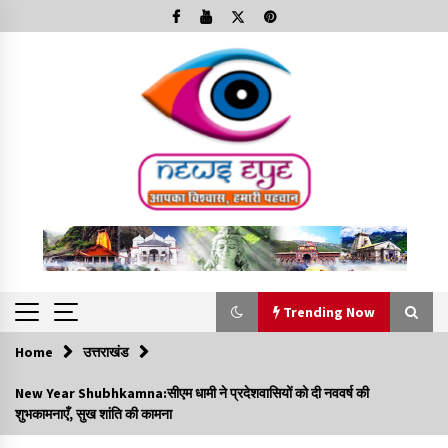
Skip
to
content
Trending Now
Home
उत्तराखंड
Trending Now
New Year Shubhkamna:सीएम धामी ने प्रदेशवासियों को दी नववर्ष की
शुभकामनाएँ, सुख शांति की कामना
Minorities Rights Day : विश्व अल्पसंख्यक अधिकार दिवस
कार्यक्रम में शामिल हुए सीएम,आधुनिक मदरसों का नाम अब्दुल कलाम के नाम