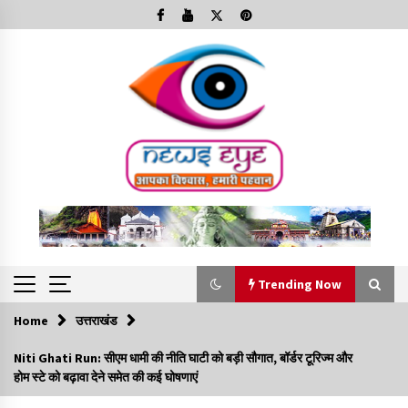
Skip
to
content
Trending Now
Home
उत्तराखंड
Trending Now
Niti Ghati Run: सीएम धामी की नीति घाटी को बड़ी सौगात, बॉर्डर टूरिज्म और
होम स्टे को बढ़ावा देने समेत की कई घोषणाएं
Minorities Rights Day : विश्व अल्पसंख्यक अधिकार दिवस
कार्यक्रम में शामिल हुए सीएम,आधुनिक मदरसों का नाम अब्दुल कलाम के नाम