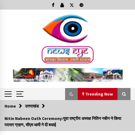
Skip
to
content
Trending Now
Home
उत्तराखंड
Trending Now
Nitin Nabeen Oath Ceremony:युवा राष्ट्रीय अध्यक्ष नितिन नबीन ने किया
पदभार ग्रहण, सीएम धामी ने दी बधाई
Minorities Rights Day : विश्व अल्पसंख्यक अधिकार दिवस
कार्यक्रम में शामिल हुए सीएम,आधुनिक मदरसों का नाम अब्दुल कलाम के नाम