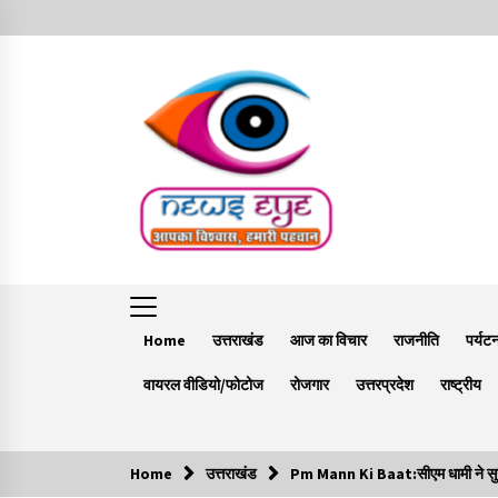
Skip
to
content
Home
उत्तराखंड
आज का विचार
राजनीति
पर्यट
वायरल वीडियो/फोटोज
रोजगार
उत्तरप्रदेश
राष्ट्रीय
Home
उत्तराखंड
Pm Mann Ki Baat:सीएम धामी ने सुना 
Trending Now