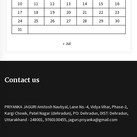
10
11
12
13
14
15
16
17
18
19
20
21
22
23
24
25
26
27
28
29
30
31
« Jul
Contact us
PRIYANKA JAGURI Amitosh Nautiyal, Lane No.-4, Vidya Vihar, Phase-2,
Kargi Chowk, Patel Nagar (dehradun), PO: Dehradun, DIST: Dehradun,
Uttarakhand - 248001, 9760100455, jaguri.priyanka@gmail.com