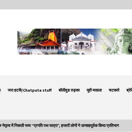
न
जरा हटकें/Chatpata stuff
बॉलीवुड तड़का
मूवी मसाला
चटकारे
ब्रे
्व में निकली भव्य “प्रगति पथ यात्रा”, हजारों लोगों ने उत्साहपूर्वक किया प्रतिभाग