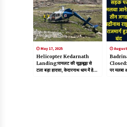
May 17, 2025
August 
Helicopter Kedarnath
Badrin
Landing:पायलट की सूझबूझ से
Closed:बद
टला बड़ा हादसा, केदारनाथ धाम में हेली
पर मलबा आने
एंबुलेंस की आपातकाल लैंडिंग
टीम