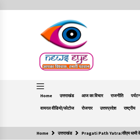
Skip
to
content
Home
उत्तराखंड
आज का विचार
राजनीति
पर्यट
वायरल वीडियो/फोटोज
रोजगार
उत्तरप्रदेश
राष्ट्रीय
Home
उत्तराखंड
Pragati Path Yatra:सीएम धामी के नेतृत
Trending Now