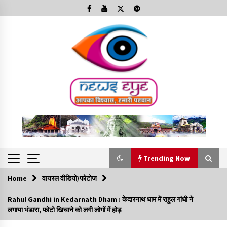
Skip
to
content
Trending Now
Home
वायरल वीडियो/फोटोज
Trending Now
Rahul Gandhi in Kedarnath Dham : केदारनाथ धाम में राहुल गांधी ने
लगाया भंडारा, फोटो खिचाने को लगी लोगों में होड़
Minorities Rights Day : विश्व अल्पसंख्यक अधिकार दिवस
कार्यक्रम में शामिल हुए सीएम,आधुनिक मदरसों का नाम अब्दुल कलाम के नाम