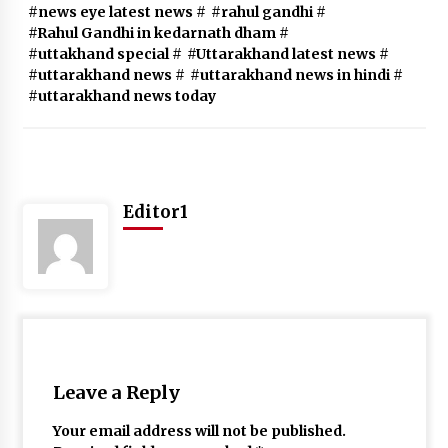
#news eye latest news
#
#rahul gandhi
#
May 10, 2022
#Rahul Gandhi in kedarnath dham
#
#uttakhand special
#
#Uttarakhand latest news
#
#uttarakhand news
#
#uttarakhand news in hindi
#
Thought Of The Day 9 May
#uttarakhand news today
May 9, 2022
Editor1
Leave a Reply
Your email address will not be published.