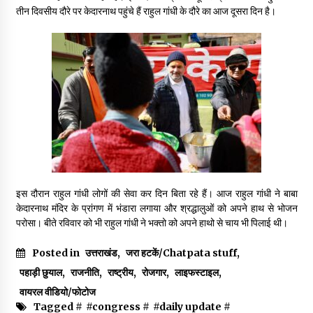
May 16, 2022
तीन दिवसीय दौरे पर केदारनाथ पहुंचे हैं राहुल गांधी के दौरे का आज दूसरा दिन है।
Thought Of The Day 14 May
May 14, 2022
Thought Of The Day 13 May
May 13, 2022
Thought Of The Day 12 May
इस दौरान राहुल गांधी लोगों की सेवा कर दिन बिता रहे हैं। आज राहुल गांधी ने बाबा
May 12, 2022
केदारनाथ मंदिर के प्रांगण में भंडारा लगाया और श्रद्धालुओं को अपने हाथ से भोजन
परोसा। बीते रविवार को भी राहुल गांधी ने भक्तो को अपने हाथो से चाय भी पिलाई थी।
Thought Of The Day 11 May
Posted in
उत्तराखंड
,
जरा हटकें/Chatpata stuff
,
May 11, 2022
पहाड़ी छुयाल
,
राजनीति
,
राष्ट्रीय
,
रोजगार
,
लाइफस्टाइल
,
वायरल वीडियो/फोटोज
Tagged #
#congress
#
#daily update
#
Thought Of The Day 10 May