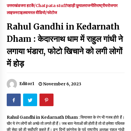
पर रखने की घोषणा
उत्तराखंड
जरा हटकें/Chatpata stuff
पहाड़ी छुयाल
राजनीति
राष्ट्रीय
रोजगार
December 18, 2023
लाइफस्टाइल
वायरल वीडियो/फोटोज
Thought Of The Day 7 September
Rahul Gandhi in Kedarnath
September 7, 2023
Dham : केदारनाथ धाम में राहुल गांधी ने
Thought Of The Day 6 September
लगाया भंडारा, फोटो खिचाने को लगी लोगों
September 6, 2023
में होड़
Thought Of The Day 18 May
May 18, 2022
Editor1
November 6, 2023
Thought Of The Day 17 May
May 17, 2022
Rahul Gandhi in Kedarnath Dham
: सियासत के रंग भी गजब होते हैं।
खैर ये रंग लोगों को अच्छे तो लगते ही हैं। जब बात नेताओं की होती है तो वो हमेशा पब्लिक
Thought Of The Day 16 May
की सेवा को ही सर्वोपरि कहते हैं। इन दिनों कांग्रेस के पूर्व राष्ट्रीय अध्यक्ष राहुल गांधी