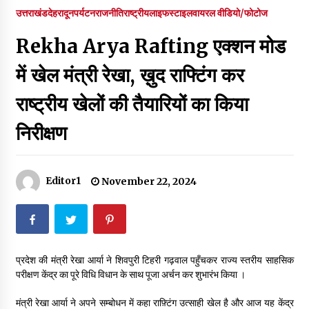
पर रखने की घोषणा
उत्तराखंड
देहरादून
पर्यटन
राजनीति
राष्ट्रीय
लाइफस्टाइल
वायरल वीडियो/फोटोज
December 18, 2023
Rekha Arya Rafting एक्शन मोड
Thought Of The Day 7 September
September 7, 2023
में खेल मंत्री रेखा, ख़ुद राफ्टिंग कर
राष्ट्रीय खेलों की तैयारियों का किया
Thought Of The Day 6 September
निरीक्षण
September 6, 2023
Thought Of The Day 18 May
Editor1
November 22, 2024
May 18, 2022
Thought Of The Day 17 May
May 17, 2022
प्रदेश की मंत्री रेखा आर्या ने शिवपुरी टिहरी गढ़वाल पहुँचकर राज्य स्तरीय साहसिक
परीक्षण केंद्र का पूरे विधि विधान के साथ पूजा अर्चन कर शुभारंभ किया ।
Thought Of The Day 16 May
मंत्री रेखा आर्या ने अपने सम्बोधन में कहा राफ़्टिंग उत्साही खेल है और आज यह केंद्र