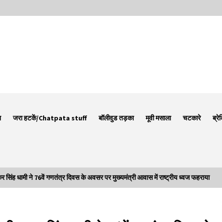
न
जरा हटकें/Chatpata stuff
बॉलीवुड तड़का
मूवी मसाला
चटकारे
ब्रे
सिंह धामी ने 76वें गणतंत्र दिवस के अवसर पर मुख्यमंत्री आवास में राष्ट्रीय ध्वज फहराया
Thought Of The Day 7 September