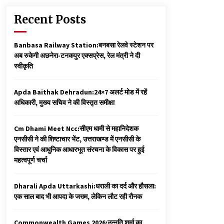
Recent Posts
Banbasa Railway Station:बनबसा रेलवे स्टेशन पर
अब रुकेगी अछनेरा-टनकपुर एक्सप्रेस, रेल मंत्री ने दी
स्वीकृति
Apda Baithak Dehradun:24×7 अलर्ट मोड में रहें
अधिकारी, मुख्य सचिव ने की विस्तृत समीक्षा
Cm Dhami Meet Ncc:सीएम धामी से महानिदेशक
एनसीसी ने की शिष्टाचार भेंट, उत्तराखण्ड में एनसीसी के
विस्तार एवं आधुनिक आधारभूत संरचना के विकास पर हुई
महत्वपूर्ण चर्चा
Dharali Apda Uttarkashi:धराली का दर्द और हौसला:
एक साल बाद भी आपदा के जख्म, लेकिन लौट रही रौनक
Commonwealth Games 2026:उन्नति शर्मा का