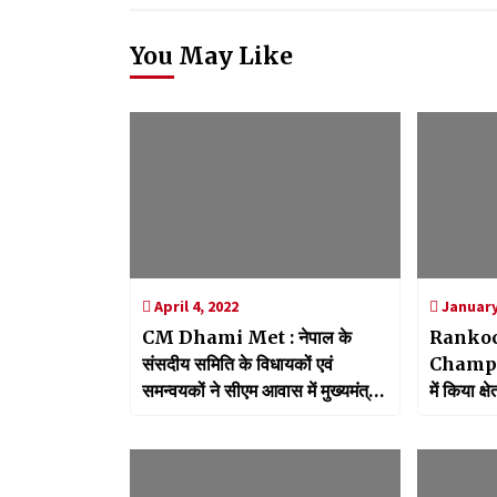
You May Like
April 4, 2022
January
CM Dhami Met : नेपाल के
Ranko
संसदीय समिति के विधायकों एवं
Champawa
समन्वयकों ने सीएम आवास में मुख्यमंत्री
में किया क्
धामी से की मुलाकात
रणकोची ध
संकल्प