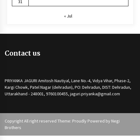
31
« Jul
Contact us
PRIYANKA JAGURI Amitosh Nautiyal, Lane No.-4, Vidya Vihar, Phase-2,
Kargi Chowk, Patel Nagar (dehradun), PO: Dehradun, DIST: Dehradun,
Uttarakhand - 248001, 9760100455, jaguri.priyanka@gmail.com
Copyright All right reserved Theme: Proudly Powered by
Negi
Brothers