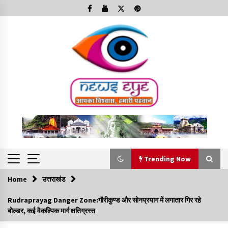
Skip
to
content
Trending Now
Home
उत्तराखंड
Trending Now
Rudraprayag Danger Zone:गौरीकुण्ड और सोनप्रयाग में लगातार गिर रहे
बोल्डर, कई वैकल्पिक मार्ग क्षतिग्रस्त
Minorities Rights Day : विश्व अल्पसंख्यक अधिकार दिवस
कार्यक्रम में शामिल हुए सीएम,आधुनिक मदरसों का नाम अब्दुल कलाम के नाम