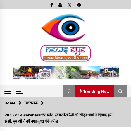
Skip
to
content
Trending Now
Home
उत्तराखंड
Trending Now
Run For Awareness:रन फॉर अवेयरनेस रैली को सीएम धामी ने दिखाई हरी
झंडी, युवाओं से की नशा मुक्त की अपील
Minorities Rights Day : विश्व अल्पसंख्यक अधिकार दिवस
कार्यक्रम में शामिल हुए सीएम,आधुनिक मदरसों का नाम अब्दुल कलाम के नाम