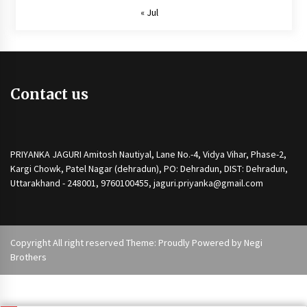
« Jul
Contact us
PRIYANKA JAGURI Amitosh Nautiyal, Lane No.-4, Vidya Vihar, Phase-2,
Kargi Chowk, Patel Nagar (dehradun), PO: Dehradun, DIST: Dehradun,
Uttarakhand - 248001, 9760100455, jaguri.priyanka@gmail.com
Copyright All right reserved Theme: Proudly Powered by
Negi
Brothers