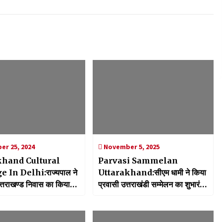
r 25, 2024
November 5, 2025
khand Cultural
Parvasi Sammelan
 In Delhi:राज्यपाल ने
Uttarakhand:सीएम धामी ने किया
 उत्तराखण्ड निवास का किया
प्रवासी उत्तराखंडी सम्मेलन का शुभारंभ,
िथि गृह की तारीफ
प्रवासी उत्तराखंडी देवभूमि के सच्चे
ब्रांड एम्बेसडर