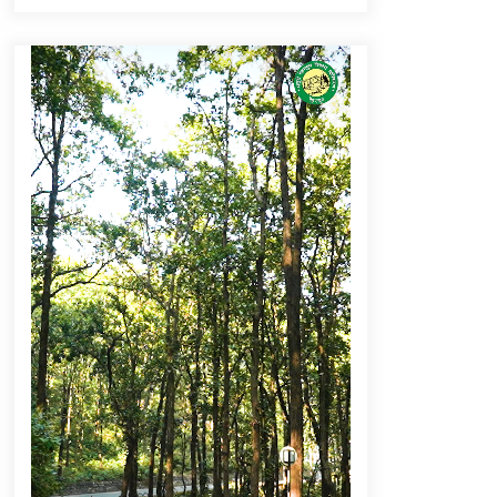
September 6, 2023
Thought Of The Day 16 May
May 16, 2022
Thought Of The Day 12 May
May 12, 2022
Thought Of The Day 9 May
May 9, 2022