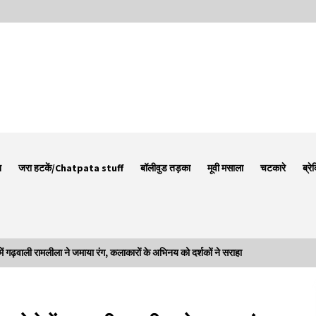
न
जरा हटकें/Chatpata stuff
बॉलीवुड तड़का
मूवी मसाला
चटकारे
ब्रे
़वाली रामलीला ने जमाया रंग, कलाकारों के अभिनय को दर्शकों ने सराहा
Thought Of The Day 7 September