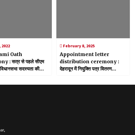
 2022
February 8, 2025
ami Oath
Appointment letter
 : सत्र से पहले सीएम
distribution ceremony :
ी विधानसभा सदस्यता की
देहरादून में नियुक्ति पत्र वितरण
नाव में हुई थी ऐतिहासिक
समारोह’ का आयोजन किया गया
ar,