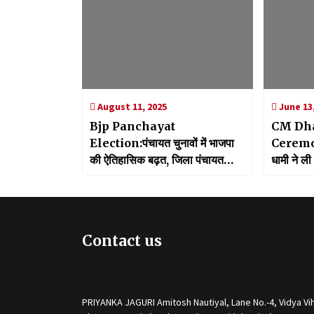
August 11, 2025
June 13,
Bjp Panchayat
CM Dh
Election:पंचायत चुनावों में भाजपा
Ceremony
की ऐतिहासिक बढ़त, जिला पंचायत
धामी ने ल
अध्यक्ष पदों पर चौका और 11 ब्लॉक
शपथ, उपचु
प्रमुख निर्विरोध
जीत
Contact us
PRIYANKA JAGURI Amitosh Nautiyal, Lane No.-4, Vidya Vih