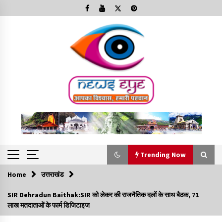
Skip
to
content
Trending Now
Home
उत्तराखंड
Trending Now
SIR Dehradun Baithak:SIR को लेकर की राजनैतिक दलों के साथ बैठक, 71
लाख मतदाताओं के फार्म डिजिटाइज
Minorities Rights Day : विश्व अल्पसंख्यक अधिकार दिवस
कार्यक्रम में शामिल हुए सीएम,आधुनिक मदरसों का नाम अब्दुल कलाम के नाम