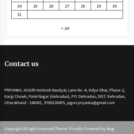
24
25
26
27
28
29
30
31
« Jul
Contact us
PRIYANKA JAGURI Amitosh Nautiyal, Lane No.-4, Vidya Vihar, Phase-2,
Kargi Chowk, Patel Nagar (dehradun), PO: Dehradun, DIST: Dehradun,
Uttarakhand - 248001, 9760100455, jaguri.priyanka@gmail.com
Copyright All right reserved Theme: Proudly Powered by
Negi