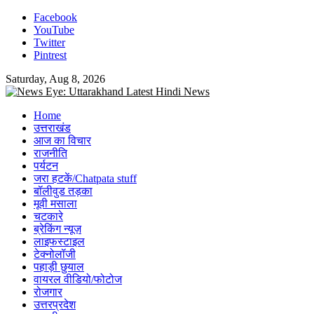
Skip
Facebook
to
YouTube
content
Twitter
Pintrest
Saturday, Aug 8, 2026
Home
उत्तराखंड
आज का विचार
राजनीति
पर्यटन
जरा हटकें/Chatpata stuff
बॉलीवुड तड़का
मूवी मसाला
चटकारे
ब्रेकिंग न्यूज़
लाइफस्टाइल
टेक्नोलॉजी
पहाड़ी छुयाल
वायरल वीडियो/फोटोज
रोजगार
उत्तरप्रदेश