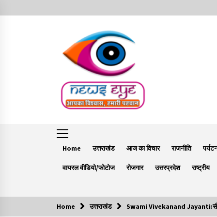
Skip
to
content
Home
उत्तराखंड
आज का विचार
राजनीति
पर्यट
वायरल वीडियो/फोटोज
रोजगार
उत्तरप्रदेश
राष्ट्रीय
Home
उत्तराखंड
Swami Vivekanand Jayanti:सीएम धामी 
Trending Now