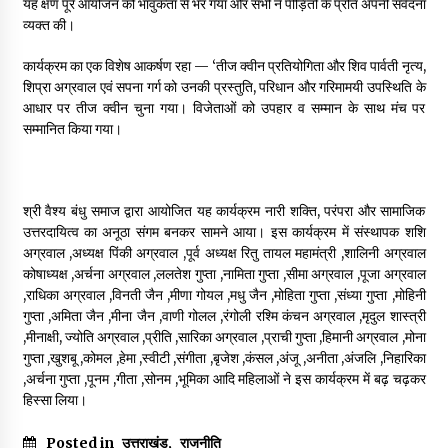
यह क्षण पूरे आयोजन को भावुकता से भर गया और सभी ने पीड़ितों के प्रति अपनी संवेदना
May 10, 2022
व्यक्त की।
कार्यक्रम का एक विशेष आकर्षण रहा — ‘तीज क्वीन प्रतियोगिता और शिव पार्वती नृत्य,
Thought Of The Day 9 May
शिप्रा अग्रवाल एवं सपना गर्ग को उनकी प्रस्तुति, परिधान और गरिमामयी उपस्थिति के
May 9, 2022
आधार पर तीज क्वीन चुना गया। विजेताओं को उपहार व सम्मान के साथ मंच पर
सम्मानित किया गया।
श्री वैश्य बंधु समाज द्वारा आयोजित यह कार्यक्रम नारी शक्ति, परंपरा और सामाजिक
उत्तरदायित्व का अनूठा संगम बनकर सामने आया। इस कार्यक्रम में संस्थापक शशि
अग्रवाल ,अध्यक्ष पिंकी अग्रवाल ,पूर्व अध्यक्ष रितु तायल महामंत्री ,शालिनी अग्रवाल
कोषाध्यक्ष ,अर्चना अग्रवाल ,ललतेश गुप्ता ,नामिता गुप्ता ,सीमा अग्रवाल ,पूजा अग्रवाल
,राधिका अग्रवाल ,विनती जैन ,मीणा गोयल ,मधु जैन ,मोहिता गुप्ता ,संध्या गुप्ता ,मोहिनी
गुप्ता ,अमिता जैन ,मीना जैन ,वाणी गोलल ,रंगोली रश्मि कंचन अग्रवाल ,मृदुल शास्त्री
,मीनाक्षी, ज्योति अग्रवाल ,प्रीति ,सारिका अग्रवाल ,प्राची गुप्ता ,हिमानी अग्रवाल ,मोना
गुप्ता ,खुशबू ,कोमल ,हेमा ,स्वीटी ,संगीता ,बृजेश ,कंसल ,अंजू ,अनीता ,अंजलि ,निहारिका
,अर्चना गुप्ता ,पूनम ,गीता ,सोनम ,भूमिका आदि महिलाओं ने इस कार्यक्रम में बढ़ चढ़कर
हिस्सा लिया।
Posted in
उत्तराखंड
,
राजनीति