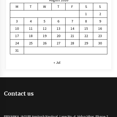
M
T
W
T
F
S
S
1
2
3
4
5
6
7
8
9
10
11
12
13
14
15
16
17
18
19
20
21
22
23
24
25
26
27
28
29
30
31
« Jul
Contact us
PRIYANKA JAGURI Amitosh Nautiyal, Lane No.-4, Vidya Vihar, Phase-2,