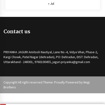
« Jul
Contact us
PRIYANKA JAGURI Amitosh Nautiyal, Lane No.-4, Vidya Vihar, Phase-2,
Kargi Chowk, Patel Nagar (dehradun), PO: Dehradun, DIST: Dehradun,
Uttarakhand - 248001, 9760100455, jaguri.priyanka@gmail.com
Copyright All right reserved Theme: Proudly Powered by
Negi
Brothers