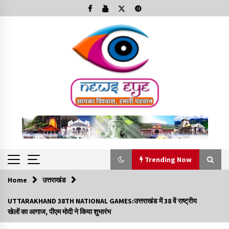
Skip
to
content
Trending Now
Home
उत्तराखंड
Trending Now
UTTARAKHAND 38TH NATIONAL GAMES:उत्तराखंड में 38 वें राष्ट्रीय
खेलों का आगाज, पीएम मोदी ने किया शुभारंभ
Minorities Rights Day : विश्व अल्पसंख्यक अधिकार दिवस
कार्यक्रम में शामिल हुए सीएम,आधुनिक मदरसों का नाम अब्दुल कलाम के नाम