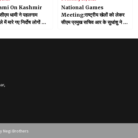
ami On Kashmir
National Games
ीएम धामी ने पहलगाम
Meeting:राष्ट्रीय खेलों को लेकर
में मारे गए निर्दोष लोगों को
सीएम प्रमुख सचिव आर के सुधांशु ने की
जलि, दोषियों को मिलेगा मुंहतोड़
बैठक, अधिकारियों को दिए पीएम के दौरे
की पुख्ता सुरक्षा के निर्देश
ar,
by
Negi Brothers