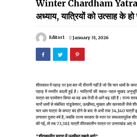
Winter Chardham Yatra:शीत
मदरसों का नाम अब्दुल कलाम के नाम पर रखने की घोषणा
December 18, 2023
अध्याय, यात्रियों को उत्साह के हो 
Thought Of The Day 18 May
May 18, 2022
Editor1
January 31, 2026
Thought Of The Day 14 May
May 14, 2022
Thought Of The Day 11 May
शीतकाल में पहाड़ पर इस बार भी वीरानी नहीं है जो कि चार धामों के कपा
May 11, 2022
पहाड़ में तस्वीर बदली हुई है। यात्रियों की चहल-पहल सुखद अनुभूत
यात्रा का प्रमोशन किया था वह अब तेजी से आगे बढ़ रही है। राज्य सर
चारों धामों से संबंधित पांडुकेश्वर, ऊखीमठ, मुखवा और खरसाली जैसे शी
चार धाम यात्रा के कपाट बंद होने के बाद से अभी तक 34,140 यात्री 
लगातार दूसरा वर्ष है, जबकि राज्य सरकार के स्तर पर सफलतापूर्वक श
की गई, तो तब 73,381 यात्री शीतकालीन यात्रा पर उत्तराखंड आए थे
*
शीतकालीन यात्रा में ऊखीमठ सबसे आगे
*