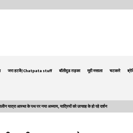
न
जरा हटकें/Chatpata stuff
बॉलीवुड तड़का
मूवी मसाला
चटकारे
ब्रे
्रा आस्था के पथ पर नया अध्याय, यात्रियों को उत्साह के हो रहे दर्शन
Thought Of The Day 7 September