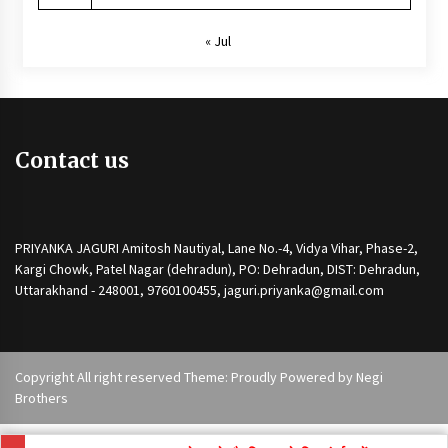
« Jul
Contact us
PRIYANKA JAGURI Amitosh Nautiyal, Lane No.-4, Vidya Vihar, Phase-2,
Kargi Chowk, Patel Nagar (dehradun), PO: Dehradun, DIST: Dehradun,
Uttarakhand - 248001, 9760100455, jaguri.priyanka@gmail.com
Copyright All right reserved Theme: Proudly Powered by
Negi
Brothers