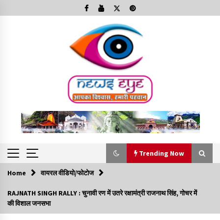
Skip
to
content
Trending Now
Home
वायरल वीडियो/फोटोज
Trending Now
RAJNATH SINGH RALLY : चुनावी रण में उतरे रक्षामंत्री राजनाथ सिंह, गोचर में
की विशाल जनसभा
Minorities Rights Day : विश्व अल्पसंख्यक अधिकार दिवस
कार्यक्रम में शामिल हुए सीएम,आधुनिक मदरसों का नाम अब्दुल कलाम के नाम