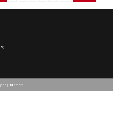
ar,
by
Negi Brothers