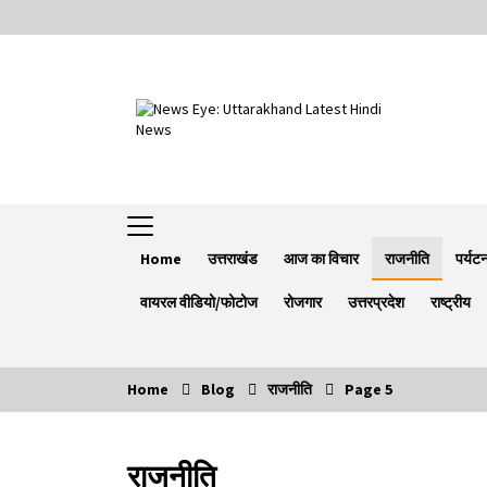
Skip
to
content
Home
उत्तराखंड
आज का विचार
राजनीति
पर्यट
वायरल वीडियो/फोटोज
रोजगार
उत्तरप्रदेश
राष्ट्रीय
Home
Blog
राजनीति
Page 5
Trending Now
राजनीति
Minorities Rights Day : विश्व अल्पसंख्यक
अधिकार दिवस कार्यक्रम में शामिल हुए सीएम,आधुनिक