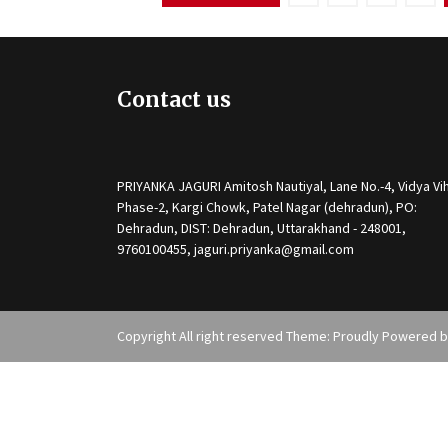
pagination
Contact us
PRIYANKA JAGURI Amitosh Nautiyal, Lane No.-4, Vidya Vih
Phase-2, Kargi Chowk, Patel Nagar (dehradun), PO:
Dehradun, DIST: Dehradun, Uttarakhand - 248001,
9760100455, jaguri.priyanka@gmail.com
Copyright All right reserved Theme: Proudly Powered 