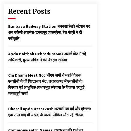
Recent Posts
Banbasa Railway Station:बनबसा रेलवे स्टेशन पर
अब रुकेगी अछनेरा-टनकपुर एक्सप्रेस, रेल मंत्री ने दी
स्वीकृति
Apda Baithak Dehradun:24×7 अलर्ट मोड में रहें
अधिकारी, मुख्य सचिव ने की विस्तृत समीक्षा
Cm Dhami Meet Ncc:सीएम धामी से महानिदेशक
एनसीसी ने की शिष्टाचार भेंट, उत्तराखण्ड में एनसीसी के
विस्तार एवं आधुनिक आधारभूत संरचना के विकास पर हुई
महत्वपूर्ण चर्चा
Dharali Apda Uttarkashi:धराली का दर्द और हौसला:
एक साल बाद भी आपदा के जख्म, लेकिन लौट रही रौनक
Commonwealth Games 2026:उन्नति शर्मा का