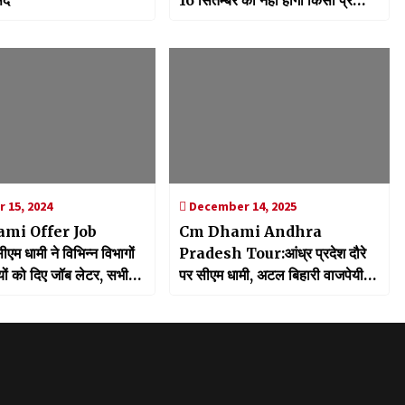
ंद
16 सितम्बर को नहीं होगा किसी प्रकार
का उत्सव या औपचारिक आयोजन
 15, 2024
December 14, 2025
mi Offer Job
Cm Dhami Andhra
म धामी ने विभिन्न विभागों
Pradesh Tour:आंध्र प्रदेश दौरे
ियों को दिए जॉब लेटर, सभी
पर सीएम धामी, अटल बिहारी वाजपेयी
 हौसला
की प्रतिमा का किया अनावरण