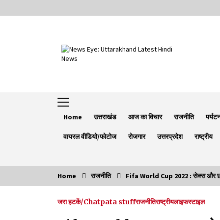
Skip
to
content
Home
उत्तराखंड
आज का विचार
राजनीति
पर्यट
वायरल वीडियो/फोटोज
रोजगार
उत्तरप्रदेश
राष्ट्रीय
Home
राजनीति
Fifa World Cup 2022 : सेक्स और छोटे 
Trending Now
जरा हटकें/Chatpata stuff
राजनीति
राष्ट्रीय
लाइफस्टाइल
Minorities Rights Day : विश्व अल्पसंख्यक
अधिकार दिवस कार्यक्रम में शामिल हुए सीएम,आधुनिक