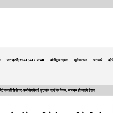
न
जरा हटकें/Chatpata stuff
बॉलीवुड तड़का
मूवी मसाला
चटकारे
ब्रे
कपड़ों से लेकर अजीबोगरीब है फुटबॉल वर्ल्ड के नियम, जानकर हो जाएंगे हैरान
Thought Of The Day 7 September