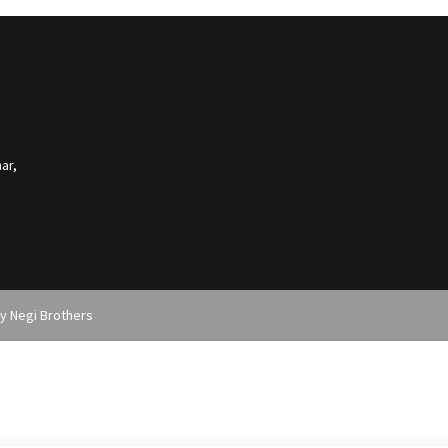
ar,
by
Negi Brothers