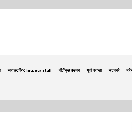
न
जरा हटकें/Chatpata stuff
बॉलीवुड तड़का
मूवी मसाला
चटकारे
ब्रे
Thought Of The Day 7 September