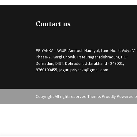
Contact us
PRIYANKA JAGURI Amitosh Nautiyal, Lane No.-4, Vidya Vih
Phase-2, Kargi Chowk, Patel Nagar (dehradun), PO:
Dehradun, DIST: Dehradun, Uttarakhand - 248001,
9760100455, jaguri.priyanka@gmail.com
Copyright All right reserved Theme: Proudly Powered 