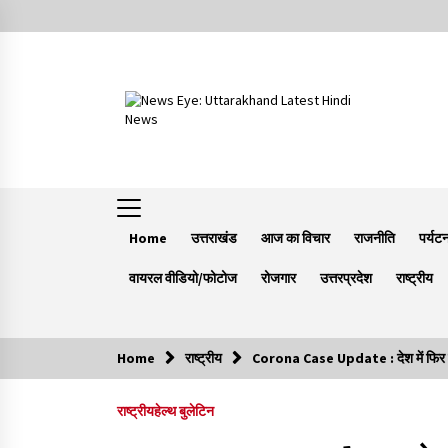
Skip
to
content
Home
उत्तराखंड
आज का विचार
राजनीति
पर्यट
वायरल वीडियो/फोटोज
रोजगार
उत्तरप्रदेश
राष्ट्रीय
Home
राष्ट्रीय
Corona Case Update : देश में फिर डरान
Trending Now
राष्ट्रीय
हेल्थ बुलेटिन
Minorities Rights Day : विश्व अल्पसंख्यक
अधिकार दिवस कार्यक्रम में शामिल हुए सीएम,आधुनिक