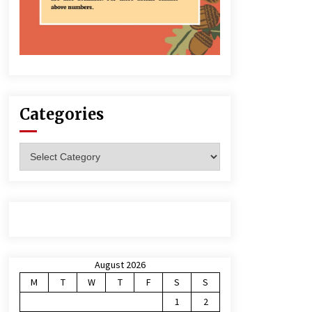
Categories
Categories
August 2026
M
T
W
T
F
S
S
1
2