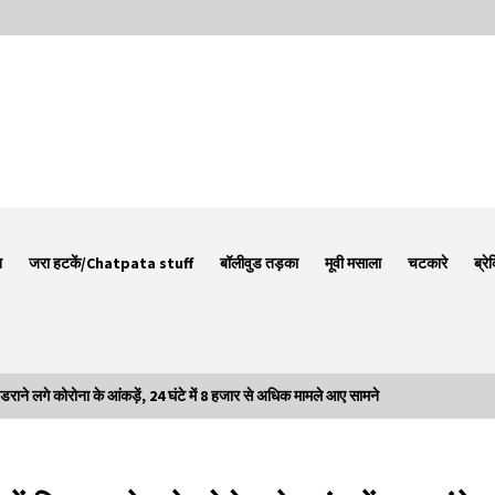
न
जरा हटकें/Chatpata stuff
बॉलीवुड तड़का
मूवी मसाला
चटकारे
ब्रे
े लगे कोरोना के आंकड़ें, 24 घंटे में 8 हजार से अधिक मामले आए सामने
Thought Of The Day 7 September