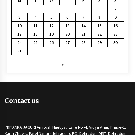
M
T
W
T
F
S
S
1
2
3
4
5
6
7
8
9
10
11
12
13
14
15
16
17
18
19
20
21
22
23
24
25
26
27
28
29
30
31
« Jul
Contact us
PRIYANKA JAGURI Amitosh Nautiyal, Lane No.-4, Vidya Vihar, Phase-2,
Kargi Chowk, Patel Nagar (dehradun), PO: Dehradun, DIST: Dehradun,