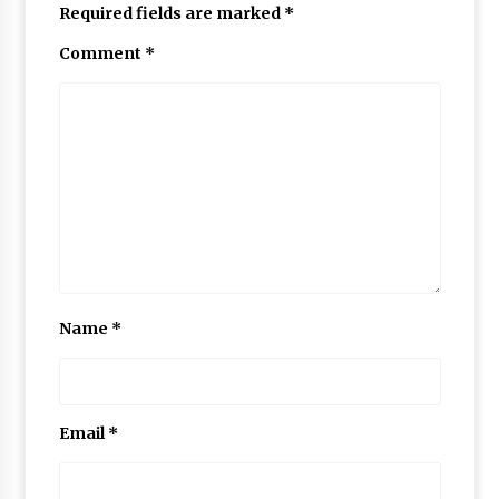
Required fields are marked
*
May 10, 2022
Comment
*
Thought Of The Day 9 May
May 9, 2022
Name
*
Email
*