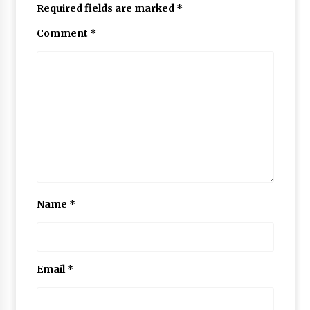
Required fields are marked
*
May 10, 2022
Comment
*
Thought Of The Day 9 May
May 9, 2022
Name
*
Email
*