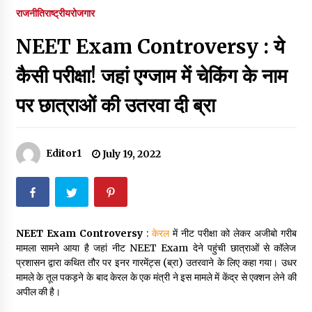
पर रखने की घोषणा
राजनीति
राष्ट्रीय
रोजगार
December 18, 2023
NEET Exam Controversy : ये
Thought Of The Day 7 September
September 7, 2023
कैसी परीक्षा! जहां एग्जाम में चेकिंग के नाम
पर छात्राओं की उतरवा दी ब्रा
Thought Of The Day 6 September
September 6, 2023
Editor1
July 19, 2022
Thought Of The Day 18 May
May 18, 2022
NEET Exam Controversy
:
केरल
में नीट परीक्षा को लेकर अजीबो गरीब
Thought Of The Day 17 May
मामला सामने आया है जहां नीट NEET Exam देने पहुंची छात्राओं से कॉलेज
May 17, 2022
प्रशासन द्वारा कथित तौर पर इनर गारमेंट्स (ब्रा) उतरवाने के लिए कहा गया। उधर
मामले के तूल पकड़ने के बाद केरल के एक मंत्री ने इस मामले में केंद्र से एक्शन लेने की
अपील की है।
Thought Of The Day 16 May