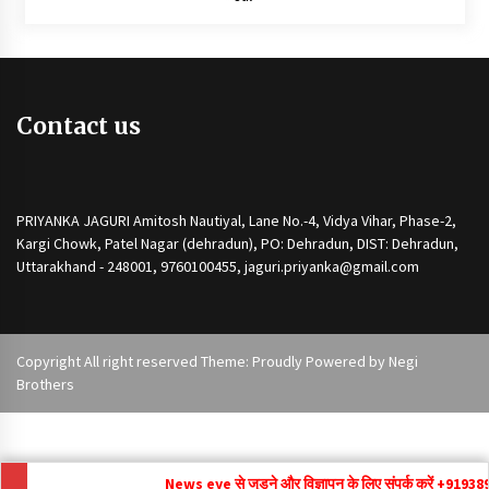
Contact us
PRIYANKA JAGURI Amitosh Nautiyal, Lane No.-4, Vidya Vihar, Phase-2,
Kargi Chowk, Patel Nagar (dehradun), PO: Dehradun, DIST: Dehradun,
Uttarakhand - 248001, 9760100455, jaguri.priyanka@gmail.com
Copyright All right reserved Theme: Proudly Powered by
Negi
Brothers
News eye से जुड़ने और विज्ञापन के लिए संपर्क करें +91
9389292171 ,