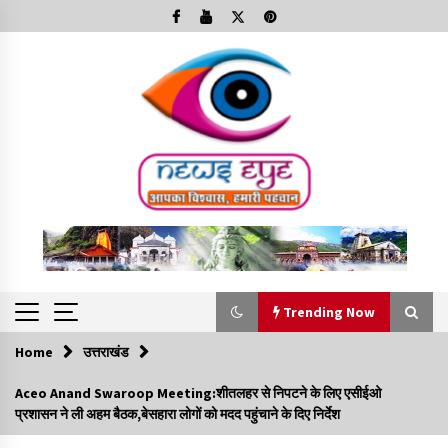
Skip
to
content
Trending Now
Home
उत्तराखंड
Trending Now
Aceo Anand Swaroop Meeting:शीतलहर से निपटने के लिए एसीईओ
प्रशासन ने ली अहम बैठक,बेसहारा लोगों को मदद पहुंचाने के दिए निर्देश
Minorities Rights Day : विश्व अल्पसंख्यक अधिकार दिवस
कार्यक्रम में शामिल हुए सीएम,आधुनिक मदरसों का नाम अब्दुल कलाम के नाम