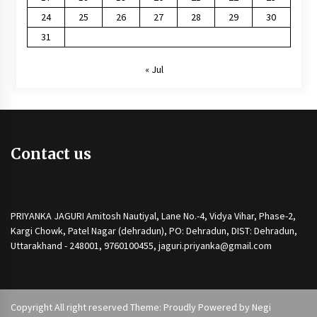
24
25
26
27
28
29
30
31
« Jul
Contact us
PRIYANKA JAGURI Amitosh Nautiyal, Lane No.-4, Vidya Vihar, Phase-2,
Kargi Chowk, Patel Nagar (dehradun), PO: Dehradun, DIST: Dehradun,
Uttarakhand - 248001, 9760100455, jaguri.priyanka@gmail.com
Copyright All right reserved Theme: Proudly Powered by
Negi