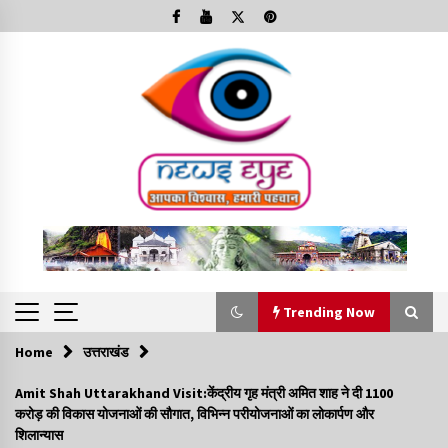
Skip
to
content
Trending Now
Home
उत्तराखंड
Trending Now
Amit Shah Uttarakhand Visit:केंद्रीय गृह मंत्री अमित शाह ने दी 1100
करोड़ की विकास योजनाओं की सौगात, विभिन्न परीयोजनाओं का लोकार्पण और
Minorities Rights Day : विश्व अल्पसंख्यक अधिकार दिवस
शिलान्यास
कार्यक्रम में शामिल हुए सीएम,आधुनिक मदरसों का नाम अब्दुल कलाम के नाम