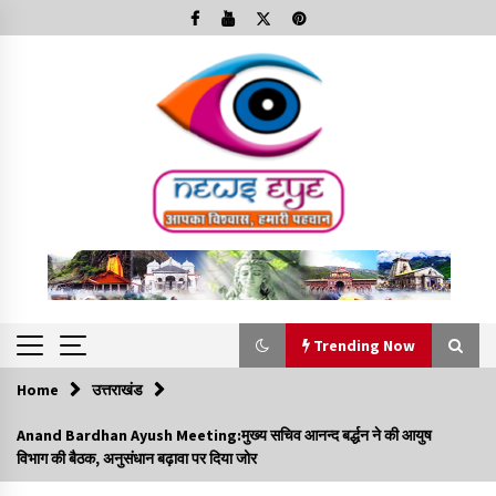
Skip
to
content
Trending Now
Home
उत्तराखंड
Trending Now
Anand Bardhan Ayush Meeting:मुख्य सचिव आनन्द बर्द्धन ने की आयुष
विभाग की बैठक, अनुसंधान बढ़ावा पर दिया जोर
Minorities Rights Day : विश्व अल्पसंख्यक अधिकार दिवस
कार्यक्रम में शामिल हुए सीएम,आधुनिक मदरसों का नाम अब्दुल कलाम के नाम