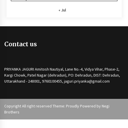
« Jul
Contact us
PRIYANKA JAGURI Amitosh Nautiyal, Lane No.-4, Vidya Vihar, Phase-2,
Kargi Chowk, Patel Nagar (dehradun), PO: Dehradun, DIST: Dehradun,
Uttarakhand - 248001, 9760100455, jaguri.priyanka@gmail.com
Copyright All right reserved Theme: Proudly Powered by
Negi
Brothers