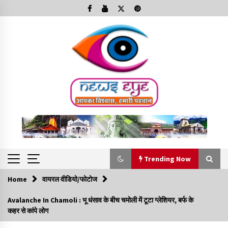
Skip
to
content
Trending Now
Home
वायरल वीडियो/फोटोज
Trending Now
Avalanche In Chamoli : भू धंसाव के बीच चमोली में टूटा ग्लेशियर, बर्फ के
कहर से कांपे लोग
Minorities Rights Day : विश्व अल्पसंख्यक अधिकार दिवस
कार्यक्रम में शामिल हुए सीएम,आधुनिक मदरसों का नाम अब्दुल कलाम के नाम