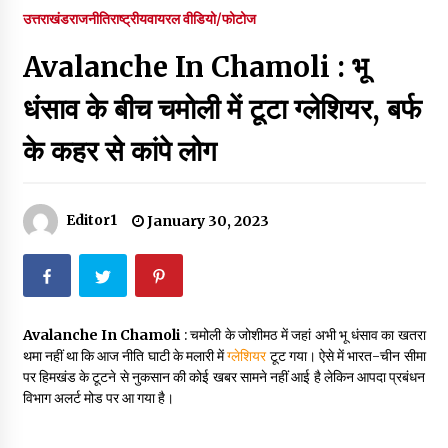
पर रखने की घोषणा
उत्तराखंड
राजनीति
राष्ट्रीय
वायरल वीडियो/फोटोज
December 18, 2023
Avalanche In Chamoli : भू
Thought Of The Day 7 September
September 7, 2023
धंसाव के बीच चमोली में टूटा ग्लेशियर, बर्फ
के कहर से कांपे लोग
Thought Of The Day 6 September
September 6, 2023
Editor1
January 30, 2023
Thought Of The Day 18 May
May 18, 2022
Avalanche In Chamoli
: चमोली के जोशीमठ में जहां अभी भू धंसाव का खतरा
Thought Of The Day 17 May
थमा नहीं था कि आज नीति घाटी के मलारी में
ग्लेशियर
टूट गया। ऐसे में भारत-चीन सीमा
May 17, 2022
पर हिमखंड के टूटने से नुकसान की कोई खबर सामने नहीं आई है लेकिन आपदा प्रबंधन
विभाग अलर्ट मोड पर आ गया है।
Thought Of The Day 16 May