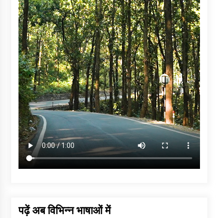
पढ़ें अब विभिन्न भाषाओं में