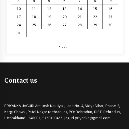
3
4
5
6
7
8
9
10
11
12
13
14
15
16
17
18
19
20
21
22
23
24
25
26
27
28
29
30
31
« Jul
Contact us
PRIYANKA JAGURI Amitosh Nautiyal, Lane No.-4, Vidya Vihar, Phase-2,
Kargi Chowk, Patel Nagar (dehradun), PO: Dehradun, DIST: Dehradun,
Uttarakhand - 248001, 9760100455, jaguri.priyanka@gmail.com