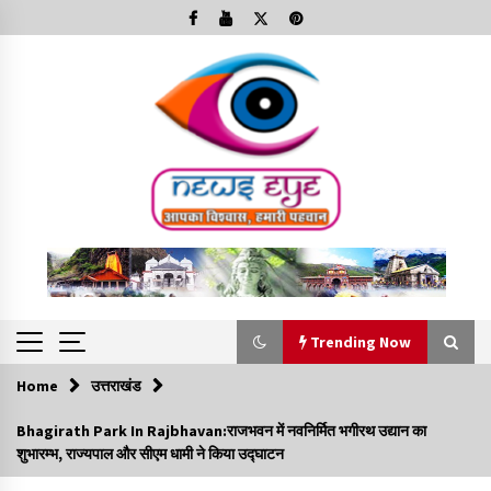
Skip
to
content
Trending Now
Home
उत्तराखंड
Trending Now
Bhagirath Park In Rajbhavan:राजभवन में नवनिर्मित भगीरथ उद्यान का
शुभारम्भ, राज्यपाल और सीएम धामी ने किया उद्घाटन
Minorities Rights Day : विश्व अल्पसंख्यक अधिकार दिवस
कार्यक्रम में शामिल हुए सीएम,आधुनिक मदरसों का नाम अब्दुल कलाम के नाम