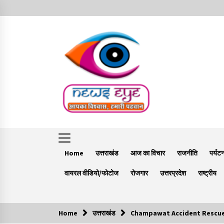
Skip
to
content
Home
उत्तराखंड
आज का विचार
राजनीति
पर्यट
वायरल वीडियो/फोटोज
रोजगार
उत्तरप्रदेश
राष्ट्रीय
Home
उत्तराखंड
Champawat Accident Rescue:चंपावत
Trending Now