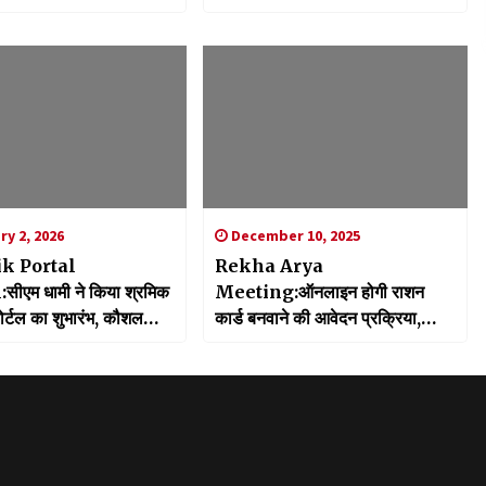
थन
कटाक्ष, सीएम फेस बदलने का लगाया
आरोप
y 2, 2026
December 10, 2025
k Portal
Rekha Arya
ीएम धामी ने किया श्रमिक
Meeting:ऑनलाइन होगी राशन
पोर्टल का शुभारंभ, कौशल
कार्ड बनवाने की आवेदन प्रक्रिया,
रेगा पारदर्शी
कैबिनेट मंत्री रेखा आर्या ने दिए निर्देश