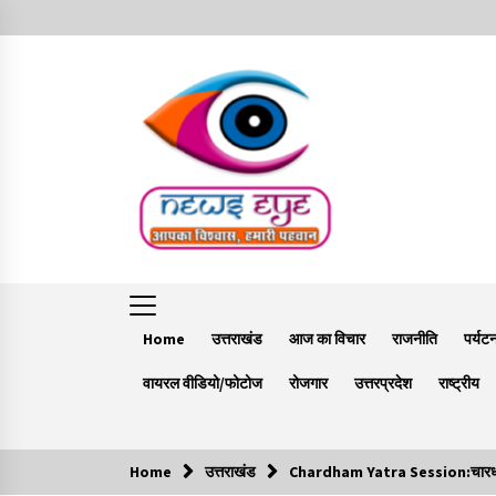
Skip
to
content
Home
उत्तराखंड
आज का विचार
राजनीति
पर्यट
वायरल वीडियो/फोटोज
रोजगार
उत्तरप्रदेश
राष्ट्रीय
Home
उत्तराखंड
Chardham Yatra Session:चारधाम य
Trending Now