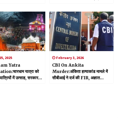
जबूती
सिंह ने की शिकायत
5, 2025
February 3, 2026
am Yatra
CBI On Ankita
tion:चारधाम यात्रा को
Murder:अंकिता हत्याकांड मामले में
ात्रियों में उत्साह, सरकार ने
सीबीआई ने दर्ज की FIR, अज्ञात
बंधन को ध्यान में रखते हुए
वीआईपी के खिलाफ मुकदमा दर्ज