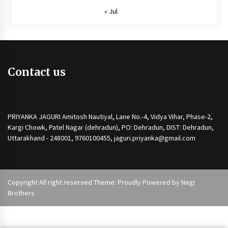
« Jul
Contact us
PRIYANKA JAGURI Amitosh Nautiyal, Lane No.-4, Vidya Vihar, Phase-2,
Kargi Chowk, Patel Nagar (dehradun), PO: Dehradun, DIST: Dehradun,
Uttarakhand - 248001, 9760100455, jaguri.priyanka@gmail.com
Copyright All right reserved Theme: Proudly Powered by
Negi
Brothers