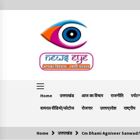
Skip
to
content
Home
उत्तराखंड
आज का विचार
राजनीति
पर्यट
वायरल वीडियो/फोटोज
रोजगार
उत्तरप्रदेश
राष्ट्रीय
Home
उत्तराखंड
Cm Dhami Agniveer Sanwad:सीएम धामी न
Trending Now