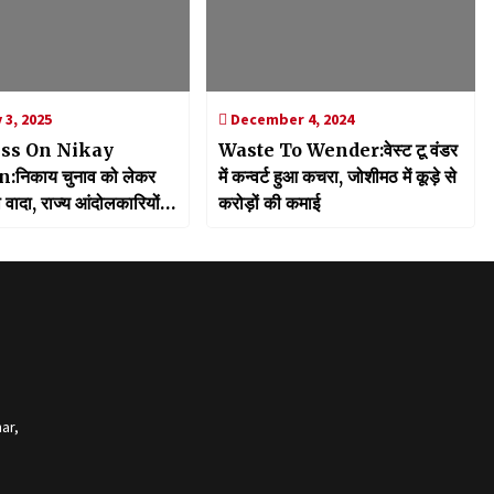
 3, 2025
December 4, 2024
ss On Nikay
Waste To Wender:वेस्ट टू वंडर
:निकाय चुनाव को लेकर
में कन्वर्ट हुआ कचरा, जोशीमठ में कूड़े से
ा वादा, राज्य आंदोलकारियों
करोड़ों की कमाई
ी विशेष छूट
ar,