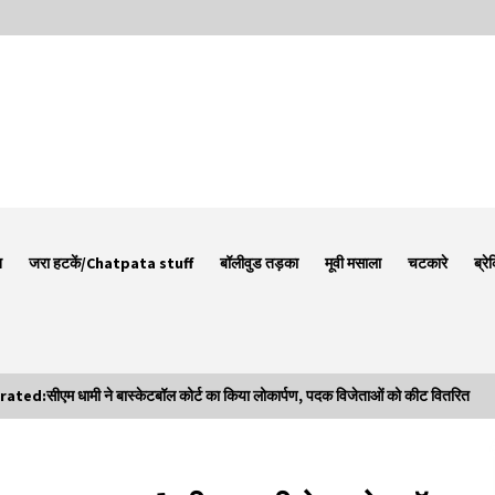
न
जरा हटकें/Chatpata stuff
बॉलीवुड तड़का
मूवी मसाला
चटकारे
ब्रे
सीएम धामी ने बास्केटबॉल कोर्ट का किया लोकार्पण, पदक विजेताओं को कीट वितरित
Thought Of The Day 7 September