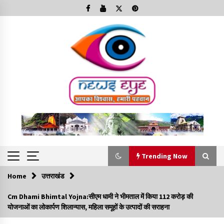
Skip
to
content
Trending Now
Home
उत्तराखंड
Trending Now
Cm Dhami Bhimtal Yojna:सीएम धामी ने भीमताल में किया 112 करोड़ की
योजनाओं का लोकार्पण शिलान्यास, महिला समूहों के उत्पादों की सराहना
Minorities Rights Day : विश्व अल्पसंख्यक अधिकार दिवस
कार्यक्रम में शामिल हुए सीएम,आधुनिक मदरसों का नाम अब्दुल कलाम के नाम