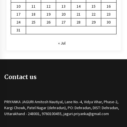
10
11
12
13
14
15
16
17
18
19
20
21
22
23
24
25
26
27
28
29
30
31
« Jul
Contact us
PRIYANKA JAGURI Amitosh Nautiyal, Lane No.-4, Vidya Vihar, Phase-2,
Kargi Chowk, Patel Nagar (dehradun), PO: Dehradun, DIST: Dehradun,
Uttarakhand - 248001, 9760100455, jaguri.priyanka@gmail.com