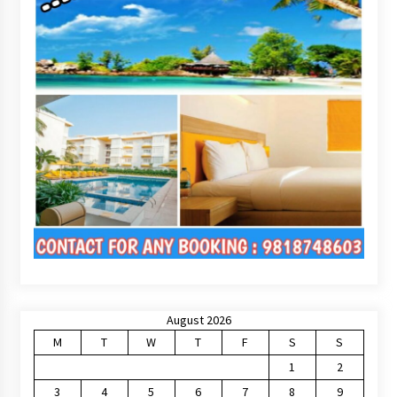
August 2026
M
T
W
T
F
S
S
1
2
3
4
5
6
7
8
9