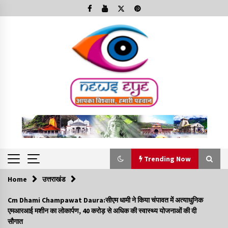
Skip
to
content
Trending Now
Home
उत्तराखंड
Trending Now
Cm Dhami Champawat Daura:सीएम धामी ने किया चंपावत में अत्याधुनिक
एमआरआई मशीन का लोकार्पण, 40 करोड़ से अधिक की स्वास्थ्य योजनाओं की दी
Minorities Rights Day : विश्व अल्पसंख्यक अधिकार दिवस
सौगात
कार्यक्रम में शामिल हुए सीएम,आधुनिक मदरसों का नाम अब्दुल कलाम के नाम