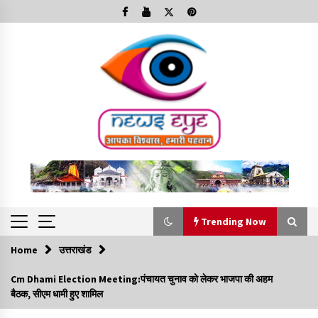
Skip
to
content
Trending Now
Home
उत्तराखंड
Trending Now
Cm Dhami Election Meeting:पंचायत चुनाव को लेकर भाजपा की अहम
बैठक, सीएम धामी हुए शामिल
Minorities Rights Day : विश्व अल्पसंख्यक अधिकार दिवस
कार्यक्रम में शामिल हुए सीएम,आधुनिक मदरसों का नाम अब्दुल कलाम के नाम