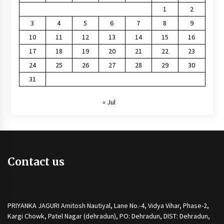
1
2
3
4
5
6
7
8
9
10
11
12
13
14
15
16
17
18
19
20
21
22
23
24
25
26
27
28
29
30
31
« Jul
Contact us
PRIYANKA JAGURI Amitosh Nautiyal, Lane No.-4, Vidya Vihar, Phase-2,
Kargi Chowk, Patel Nagar (dehradun), PO: Dehradun, DIST: Dehradun,