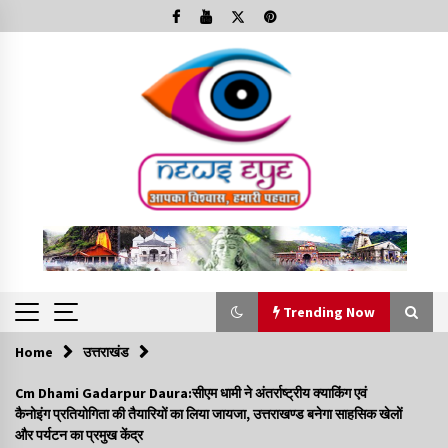
Skip
to
content
Trending Now
Home
उत्तराखंड
Trending Now
Cm Dhami Gadarpur Daura:सीएम धामी ने अंतर्राष्ट्रीय क्याकिंग एवं
कैनोइंग प्रतियोगिता की तैयारियों का लिया जायजा, उत्तराखण्ड बनेगा साहसिक खेलों
Minorities Rights Day : विश्व अल्पसंख्यक अधिकार दिवस
और पर्यटन का प्रमुख केंद्र
कार्यक्रम में शामिल हुए सीएम,आधुनिक मदरसों का नाम अब्दुल कलाम के नाम