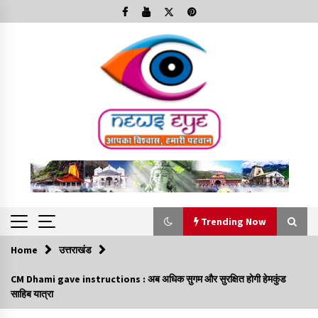
Skip
to
content
Trending Now
Home
उत्तराखंड
Trending Now
CM Dhami gave instructions : अब अधिक सुगम और सुरक्षित होगी हेमकुंड
साहिब यात्रा
Minorities Rights Day : विश्व अल्पसंख्यक अधिकार दिवस
कार्यक्रम में शामिल हुए सीएम,आधुनिक मदरसों का नाम अब्दुल कलाम के नाम