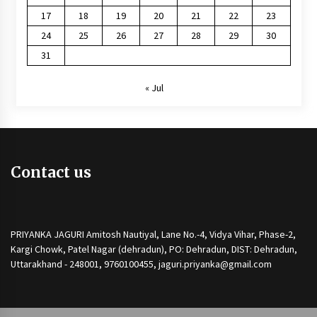
17
18
19
20
21
22
23
24
25
26
27
28
29
30
31
« Jul
Contact us
PRIYANKA JAGURI Amitosh Nautiyal, Lane No.-4, Vidya Vihar, Phase-2,
Kargi Chowk, Patel Nagar (dehradun), PO: Dehradun, DIST: Dehradun,
Uttarakhand - 248001, 9760100455, jaguri.priyanka@gmail.com