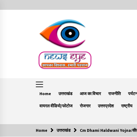
Skip
to
content
Home
उत्तराखंड
आज का विचार
राजनीति
पर्यट
वायरल वीडियो/फोटोज
रोजगार
उत्तरप्रदेश
राष्ट्रीय
Home
उत्तराखंड
Cm Dhami Haldwani Yojna:सीएम धामी 
Trending Now