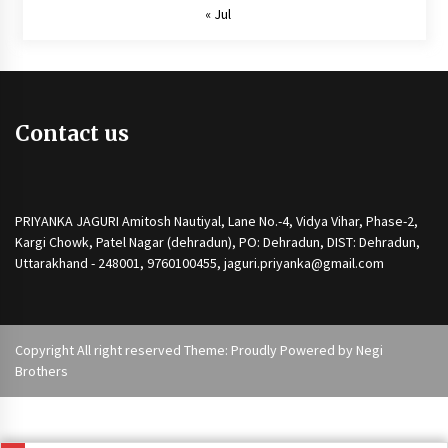
« Jul
Contact us
PRIYANKA JAGURI Amitosh Nautiyal, Lane No.-4, Vidya Vihar, Phase-2,
Kargi Chowk, Patel Nagar (dehradun), PO: Dehradun, DIST: Dehradun,
Uttarakhand - 248001, 9760100455, jaguri.priyanka@gmail.com
Copyright All right reserved Theme: Proudly Powered by
Negi
Brothers