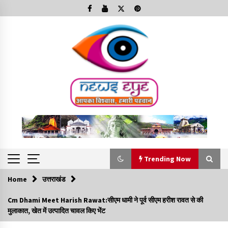
Skip
to
content
Trending Now
Home
उत्तराखंड
Trending Now
Cm Dhami Meet Harish Rawat:सीएम धामी ने पूर्व सीएम हरीश रावत से की
मुलाकात, खेत में उत्पादित चावल किए भेंट
Minorities Rights Day : विश्व अल्पसंख्यक अधिकार दिवस
कार्यक्रम में शामिल हुए सीएम,आधुनिक मदरसों का नाम अब्दुल कलाम के नाम